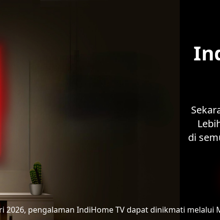
In
Sekar
Lebih
di sem
ari 2026, pengalaman IndiHome TV
dapat dinikmati melalui