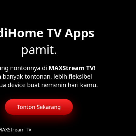
diHome TV Apps
pamit.
ang nontonnya di
MAXStream TV!
 banyak tontonan, lebih fleksibel
ua device buat nemenin hari kamu.
Tonton Sekarang
 MAXStream TV