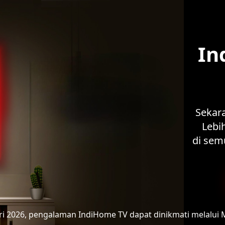
In
Sekar
Lebih
di sem
ari 2026, pengalaman IndiHome TV
dapat dinikmati melalui