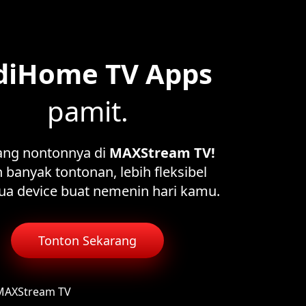
diHome TV Apps
pamit.
ang nontonnya di
MAXStream TV!
 banyak tontonan, lebih fleksibel
ua device buat nemenin hari kamu.
Tonton Sekarang
 MAXStream TV