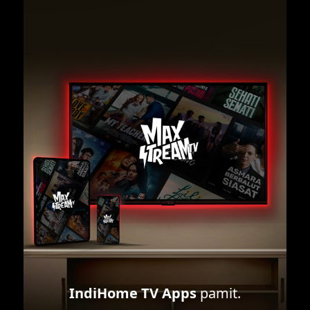
IndiHome TV Apps
pamit.