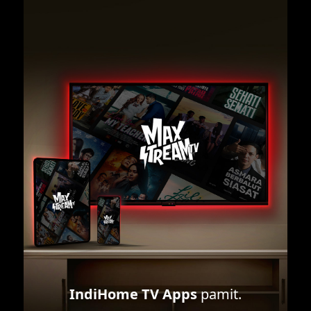
IndiHome TV Apps
pamit.