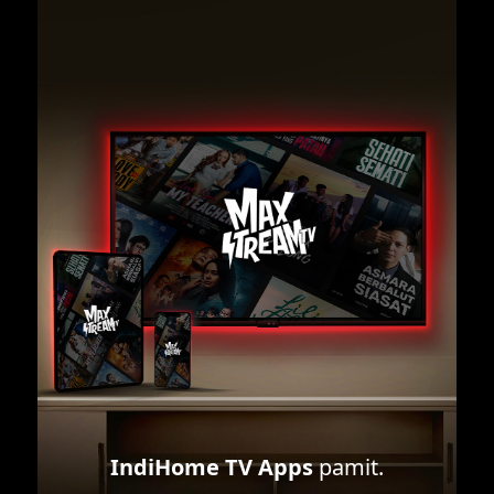
IndiHome TV Apps
pamit.