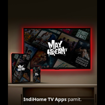
IndiHome TV Apps
pamit.