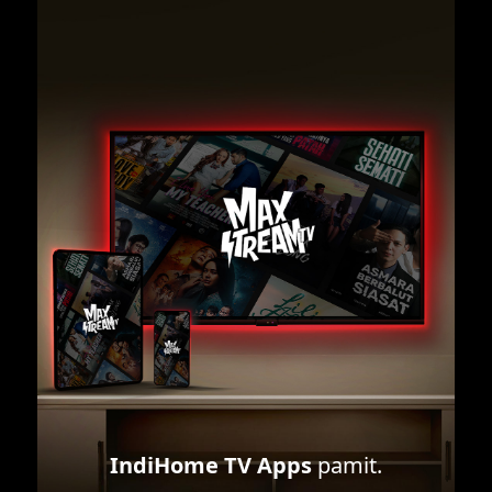
IndiHome TV Apps
pamit.