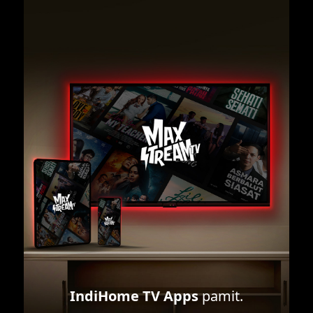
IndiHome TV Apps
pamit.