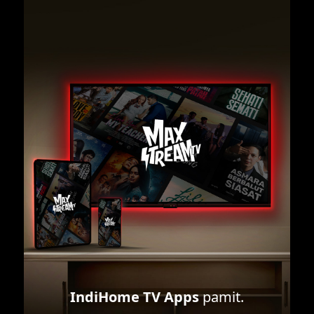
IndiHome TV Apps
pamit.