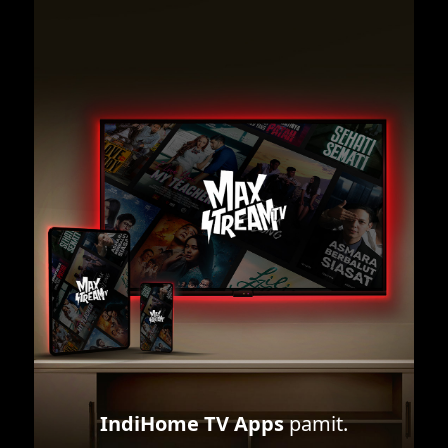
IndiHome TV Apps
pamit.