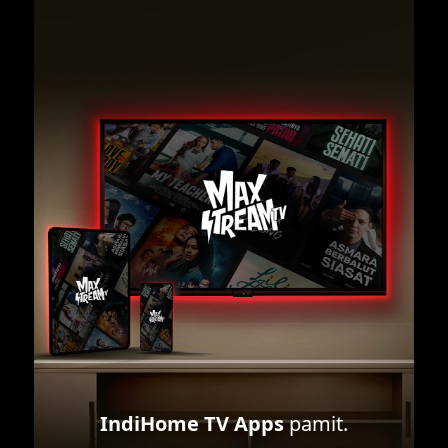
IndiHome TV Apps
pamit.