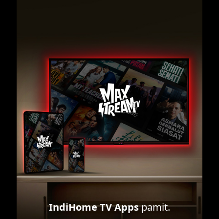
IndiHome TV Apps
pamit.