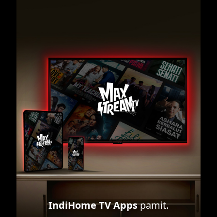
IndiHome TV Apps
pamit.