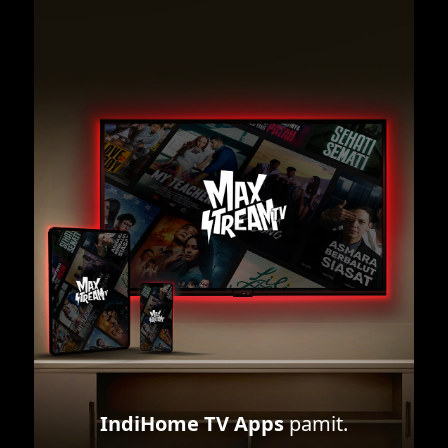
IndiHome TV Apps
pamit.