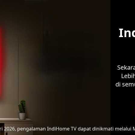
In
Sekar
Lebih
di sem
ari 2026, pengalaman IndiHome TV
dapat dinikmati melalui