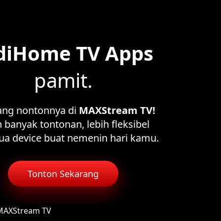
diHome TV Apps
pamit.
ang nontonnya di
MAXStream TV!
 banyak tontonan, lebih fleksibel
ua device buat nemenin hari kamu.
Tonton Sekarang
 MAXStream TV