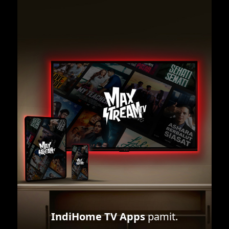
IndiHome TV Apps
pamit.