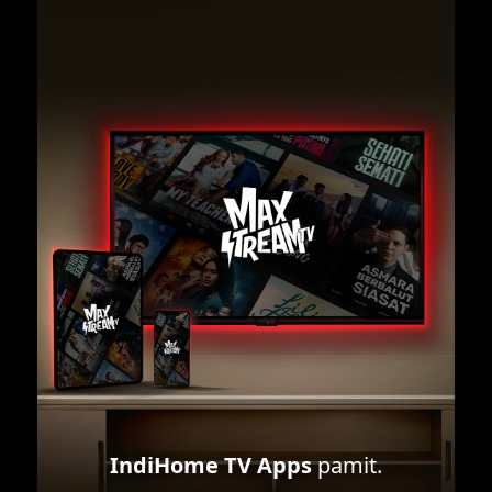
IndiHome TV Apps
pamit.