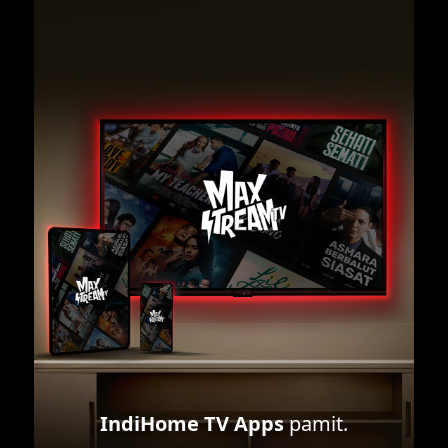
IndiHome TV Apps
pamit.