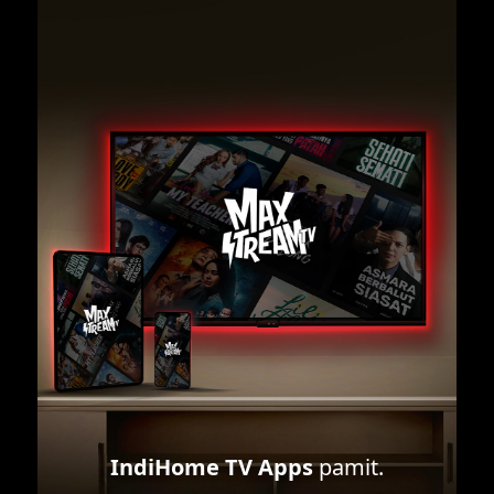
IndiHome TV Apps
pamit.