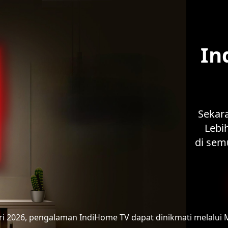
In
Sekar
Lebih
di sem
ari 2026, pengalaman IndiHome TV
dapat dinikmati melalui