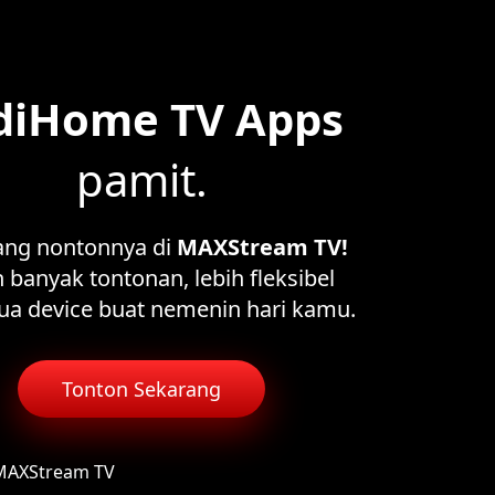
diHome TV Apps
pamit.
ang nontonnya di
MAXStream TV!
 banyak tontonan, lebih fleksibel
ua device buat nemenin hari kamu.
Tonton Sekarang
 MAXStream TV