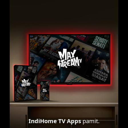
IndiHome TV Apps
pamit.