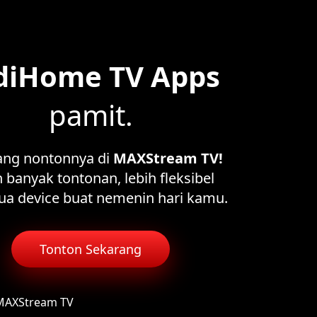
diHome TV Apps
pamit.
ang nontonnya di
MAXStream TV!
 banyak tontonan, lebih fleksibel
ua device buat nemenin hari kamu.
Tonton Sekarang
 MAXStream TV