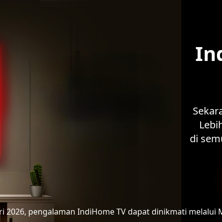
In
Sekar
Lebih
di sem
ari 2026, pengalaman IndiHome TV
dapat dinikmati melalui