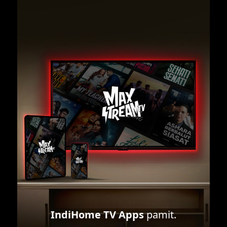
IndiHome TV Apps
pamit.