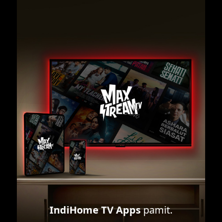
IndiHome TV Apps
pamit.