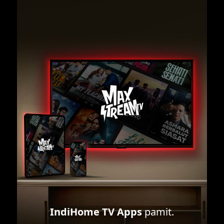
IndiHome TV Apps
pamit.