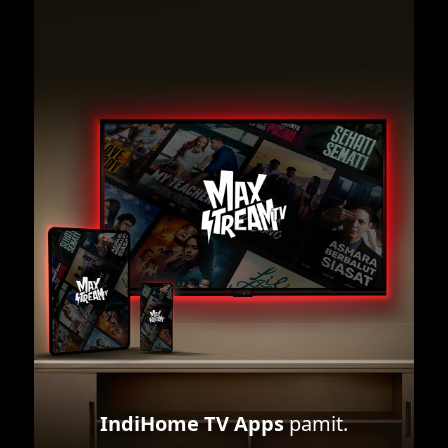
IndiHome TV Apps
pamit.