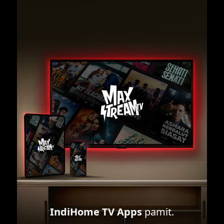
IndiHome TV Apps
pamit.