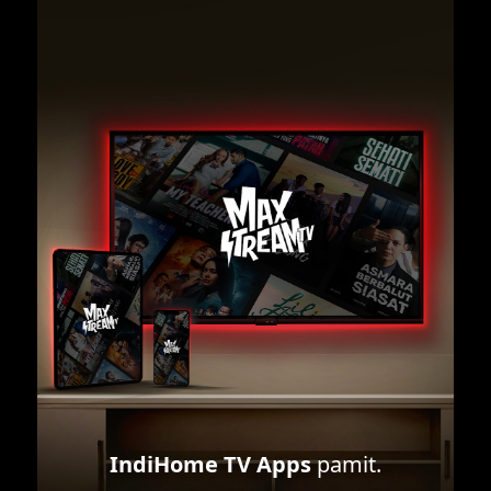
IndiHome TV Apps
pamit.