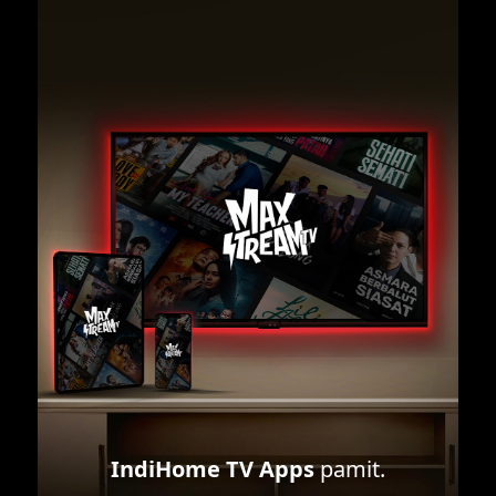
IndiHome TV Apps
pamit.