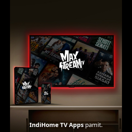
IndiHome TV Apps
pamit.