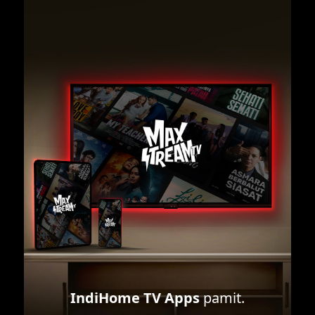
IndiHome TV Apps
pamit.