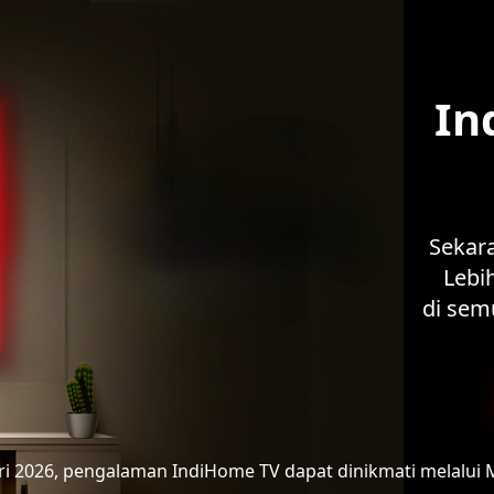
In
Sekar
Lebih
di sem
ari 2026, pengalaman IndiHome TV
dapat dinikmati melalui