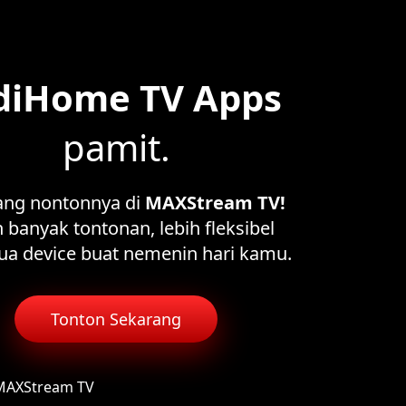
diHome TV Apps
pamit.
ang nontonnya di
MAXStream TV!
 banyak tontonan, lebih fleksibel
ua device buat nemenin hari kamu.
Tonton Sekarang
 MAXStream TV