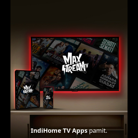
IndiHome TV Apps
pamit.