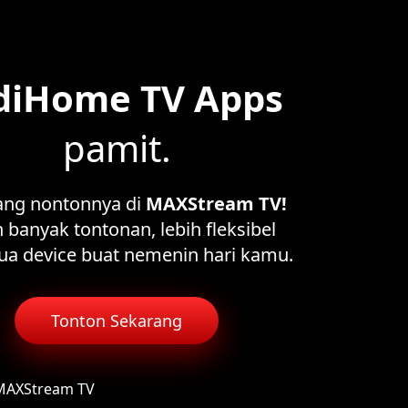
diHome TV Apps
pamit.
ang nontonnya di
MAXStream TV!
 banyak tontonan, lebih fleksibel
ua device buat nemenin hari kamu.
Tonton Sekarang
 MAXStream TV