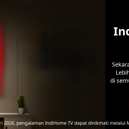
In
Sekar
Lebih
di sem
ari 2026, pengalaman IndiHome TV
dapat dinikmati melalui