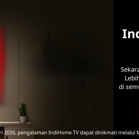
In
Sekar
Lebih
di sem
ari 2026, pengalaman IndiHome TV
dapat dinikmati melalui