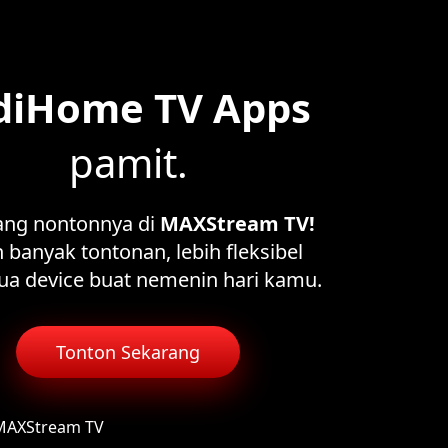
diHome TV Apps
pamit.
ang nontonnya di
MAXStream TV!
 banyak tontonan, lebih fleksibel
ua device buat nemenin hari kamu.
Tonton Sekarang
 MAXStream TV