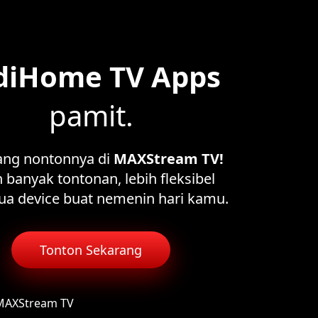
diHome TV Apps
pamit.
ang nontonnya di
MAXStream TV!
 banyak tontonan, lebih fleksibel
ua device buat nemenin hari kamu.
Tonton Sekarang
 MAXStream TV