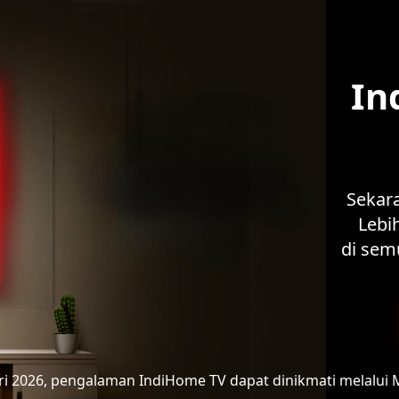
In
Sekar
Lebih
di sem
ari 2026, pengalaman IndiHome TV
dapat dinikmati melalui