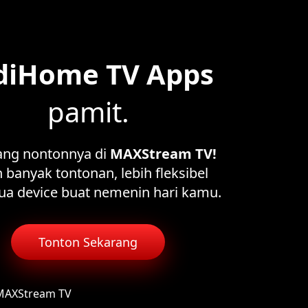
diHome TV Apps
pamit.
ang nontonnya di
MAXStream TV!
 banyak tontonan, lebih fleksibel
ua device buat nemenin hari kamu.
Tonton Sekarang
 MAXStream TV