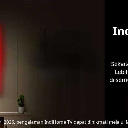
In
Sekar
Lebih
di sem
ari 2026, pengalaman IndiHome TV
dapat dinikmati melalui