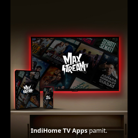
IndiHome TV Apps
pamit.