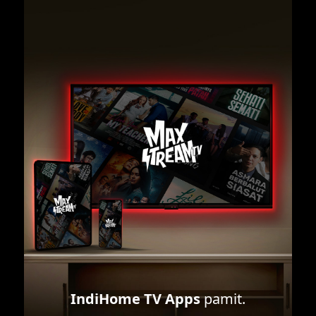
IndiHome TV Apps
pamit.