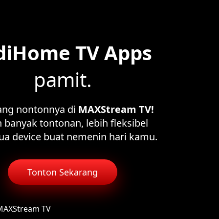
diHome TV Apps
pamit.
ang nontonnya di
MAXStream TV!
 banyak tontonan, lebih fleksibel
ua device buat nemenin hari kamu.
Tonton Sekarang
 MAXStream TV