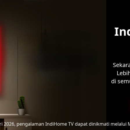
In
Sekar
Lebih
di sem
ari 2026, pengalaman IndiHome TV
dapat dinikmati melalui