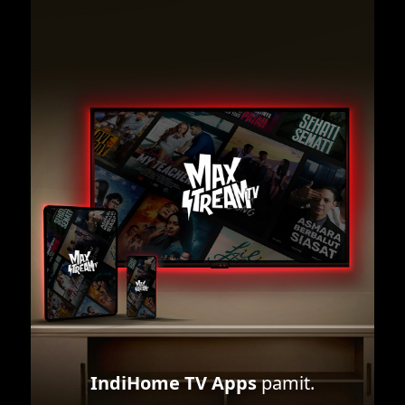
IndiHome TV Apps
pamit.