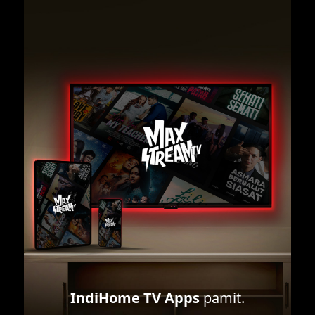
IndiHome TV Apps
pamit.