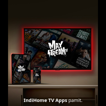
IndiHome TV Apps
pamit.