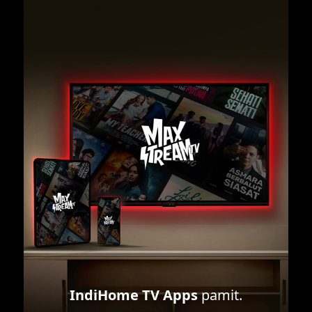
IndiHome TV Apps
pamit.