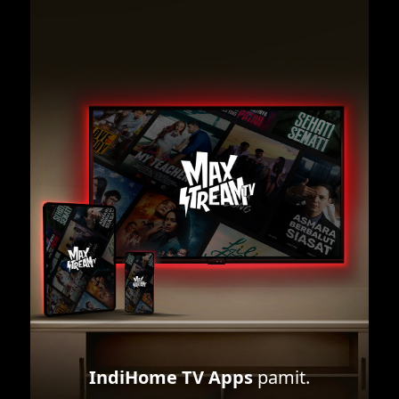
IndiHome TV Apps
pamit.