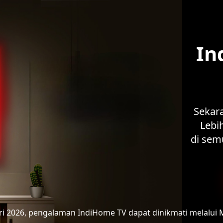
In
Sekar
Lebih
di sem
ari 2026, pengalaman IndiHome TV
dapat dinikmati melalui