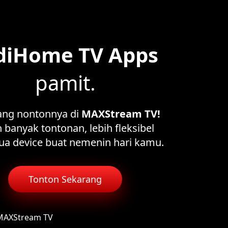
diHome TV Apps
pamit.
ang nontonnya di
MAXStream TV!
 banyak tontonan, lebih fleksibel
ua device buat nemenin hari kamu.
Tonton Sekarang
 MAXStream TV