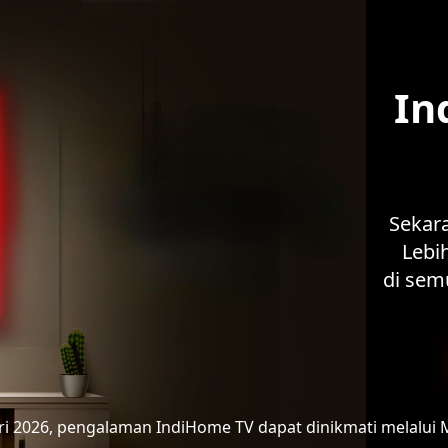
In
Sekar
Lebih
di sem
ari 2026, pengalaman IndiHome TV
dapat dinikmati melalui