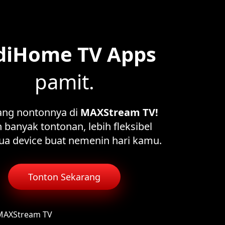
diHome TV Apps
pamit.
ang nontonnya di
MAXStream TV!
 banyak tontonan, lebih fleksibel
ua device buat nemenin hari kamu.
Tonton Sekarang
 MAXStream TV