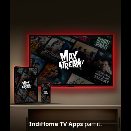
IndiHome TV Apps
pamit.