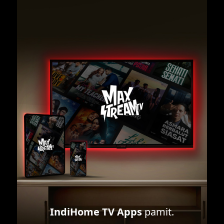
IndiHome TV Apps
pamit.