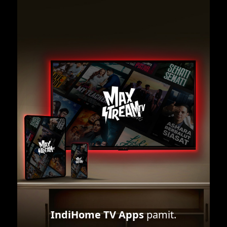
IndiHome TV Apps
pamit.